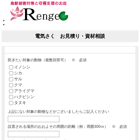
電気さく お見積り・資材相談
防ぎたい対象の動物（複数回答可） ※ 必須
イノシシ
シカ
サル
クマ
アライグマ
ハクビシン
タヌキ
上記にない対象の動物などがございましたらご記入ください
設置される場所のおおよその周囲の距離（例：周囲300ｍ） ※ 必須