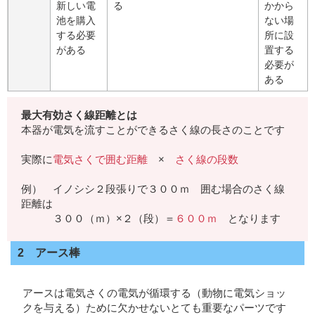
新しい電
る
かから
池を購入
ない場
する必要
所に設
がある
置する
必要が
ある
最大有効さく線距離とは
本器が電気を流すことができるさく線の長さのことです
実際に
電気さくで囲む距離
×
さく線の段数
例） イノシシ２段張りで３００ｍ 囲む場合のさく線
距離は
３００（ｍ）×２（段）＝
６００ｍ
となります
2 アース棒
アースは電気さくの電気が循環する（動物に電気ショッ
クを与える）ために欠かせないとても重要なパーツです