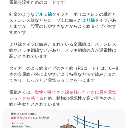
電気を流すためのコードです
針金のような
アルミ線
タイプ
と、ポリエチレンの繊維と
ステンレス線などをロープ上に編んだ
より線
タイプがあ
りますが、設置のしやすさなどからより線タイプがおす
すめです
より線タイプに編みこまれている金属線は、ステンレス
線やメッキ銅線などがあり、メッキ銅線の方が通電性は
高いとされています
タイガーのより線タイプのさく線（PSコード）は、6～8
本の金属線が外に出やすいよう特殊な方法で編みこまれ
ており、しっかりと電気ショックを与えます
電気さくは、
動物が鼻でさく線を触ったときに最も電気
ショックを感じる
ため、動物の視認性が高い青色のさく
線が有効だとされています