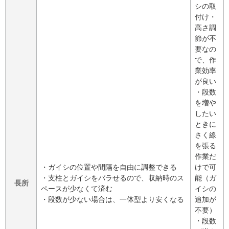
シの取
付け・
高さ調
節が不
要なの
で、作
業効率
が良い
・段数
を増や
したい
ときに
さく線
を張る
作業だ
・ガイシの位置や間隔を自由に調整できる
けで可
・支柱とガイシをバラせるので、収納時のス
能（ガ
長所
ペースが少なくて済む
イシの
・段数が少ない場合は、一体型より安くなる
追加が
不要）
・段数