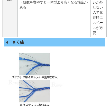
・段数を増やすと一体型より高くなる場合が
シが外
ある
せない
ので収
納時に
スペー
スが必
要
4 さく線