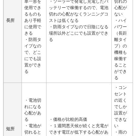
単一形を
・ソーラーで発電し充電したバ
切れの
使用でき
ッテリーで稼働するので、電池
心配が
るものも
切れの心配がなくランニングコ
ない
長所
あり手軽
ストは低くなる
・ハイ
に使用で
・防雨タイプなので日陰になる
パワー
きる
場所以外どこにでも設置ができ
（長距
・防雨タ
る
離タイ
イプなの
プ）の
で、どこ
機種も
にでも設
稼働す
置ができ
ること
る
ができ
る
・コン
セント
・電池切
の近く
れになる
でしか
心配があ
設置が
る
・価格が比較的高価
できな
・電池が
・１週間悪天候が続くと充電が
い
短所
切れると
できす電圧が低下する心配があ
・雨の