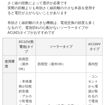
さく線の段数によって選択が必要です
実際の距離よりも有効さく線距離の小さな本器を使用す
ると電圧が上がらないことがあります
有効さく線距離の大きな機種は、電池交換の頻度も多く
なるので、電池切れの心配がないソーラータイプや
AC(AD)タイプがおすすめです
DC12V(乾
AC100V
電池)タイ
ソーラータイプ
タイプ
プ
防雨型
使用環
（屋外
防雨型（屋外OK）
屋内型
境
OK）
・コン
・本体価
セント
格が比較
から電
的安価
源が取
・アルカ
れるの
リ乾電池
で電池