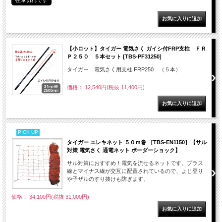
在庫切れです
【小ロット】タイガー 電気さく ガイシ付FRP支柱 ＦＲ
Ｐ２５０ ５本セット [TBS-PF31250]
タイガー 電気さく用支柱 FRP250 （５本）
価格： 12,540円(税抜 11,400円)
PICK UP
タイガー エレキネット ５０ｍ巻 ［TBS-EN1150］【サル
対策 電気さく 通電ネット ボーダーショック】
サル対策におすすめ！電気を流せるネットです。プラス
線とマイナス線が交互に配置されているので、よじ登り
や子ザルのすり抜けも防ぎます。
価格： 34,100円(税抜 31,000円)