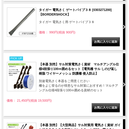
タイガー 電気さく ゲートパイプ３８ [0303271200]
【BORDERSHOCK】
タイガー 電気さく用 ゲートパイプ３８
価格： 990円(税抜 900円)
PICK UP
【本器 別売】サル対策電気さく資材 マルチアングル仕
様4段張り100ｍ囲めるセット【電気柵 サル しのび返し
樹脂 ワイヤーメッシュ 防護柵 侵入防止】
別途電気さく本器をご用意ください
柵をよじ登るのが得意なサル対策におすすめ！マルチア
ングル仕様4段張り100ｍ囲める資材のセット
価格： 21,450円(税抜 19,500円)
【本器 別売】【大型商品】サル対策用 電気さく資材 ガイ