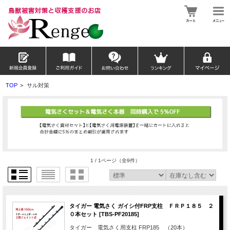
TOP
>
サル対策
1 / 1ページ
（全9件）
タイガー 電気さく ガイシ付FRP支柱 ＦＲＰ１８５ ２
０本セット [TBS-PF20185]
タイガー 電気さく用支柱 FRP185 （20本）