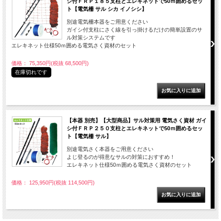
シ付ＦＲＰ１８５支柱とエレキネットで50ｍ囲めるセッ
ト【電気柵 サル シカ イノシシ】
別途電気柵本器をご用意ください
ガイシ付支柱にさく線を引っ掛けるだけの簡単設置のサ
ル対策システムです
エレキネット仕様50ｍ囲める電気さく資材のセット
価格： 75,350円(税抜 68,500円)
在庫切れです
【本器 別売】【大型商品】サル対策用 電気さく資材 ガイ
シ付ＦＲＰ２５０支柱とエレキネットで50ｍ囲めるセッ
ト【電気柵 サル】
別途電気さく本器をご用意ください
よじ登るのが得意なサルの対策におすすめ！
エレキネット仕様50ｍ囲める電気さく資材のセット
価格： 125,950円(税抜 114,500円)