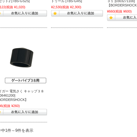
ット2 [TBS-GS2S]
トリール [TBS-GR5]
３１ [0303271100]
【BORDERSHOC
,122
(税抜 ¥1,020)
¥2,530
(税抜 ¥2,300)
¥660
(税抜 ¥600)
イガー 電気さく キャップ３８
306461200]
BORDERSHOCK】
86
(税抜 ¥260)
件中1件～9件を表示