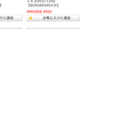
３８ [0303271200]
K】
【BORDERSHOCK】
¥990
(税抜 ¥900)