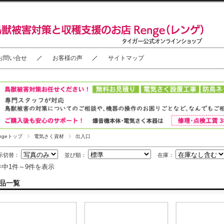
お問い合せ
お客様の声
サイトマップ
ngeトップ
電気さく資材
出入口
示切替：
並び順：
在庫：
件中1件～9件を表示
品一覧