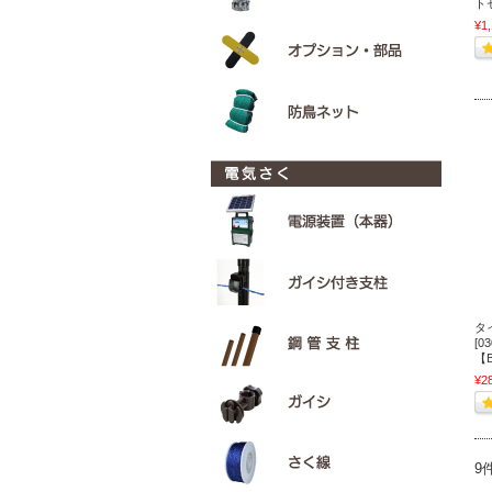
トセ
¥1
タ
[0
【
¥2
9