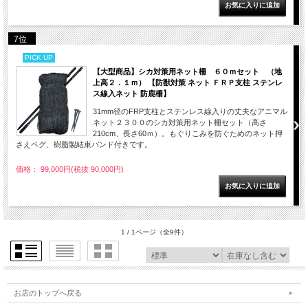
7位
PICK UP
【大型商品】シカ対策用ネット柵 ６０ｍセット （地
上高２．１ｍ） 【防獣対策 ネット ＦＲＰ支柱 ステンレ
ス線入ネット 防鹿柵】
31mm径のFRP支柱とステンレス線入りの丈夫なアニマル
ネット２３００のシカ対策用ネット柵セット（高さ
210cm、長さ60ｍ）。もぐりこみを防ぐためのネット押
さえペグ、樹脂製結束バンド付きです。
価格： 99,000円(税抜 90,000円)
1 / 1ページ
（全9件）
お店のトップへ戻る