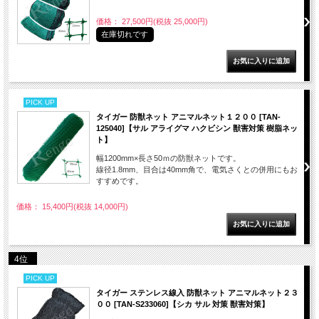
価格： 27,500円(税抜 25,000円)
在庫切れです
PICK UP
タイガー 防獣ネット アニマルネット１２００ [TAN-
125040]【サル アライグマ ハクビシン 獣害対策 樹脂ネッ
ト】
幅1200mm×長さ50ｍの防獣ネットです。
線径1.8mm、目合は40mm角で、電気さくとの併用にもお
すすめです。
価格： 15,400円(税抜 14,000円)
4位
PICK UP
タイガー ステンレス線入 防獣ネット アニマルネット２３
００ [TAN-S233060]【シカ サル 対策 獣害対策】