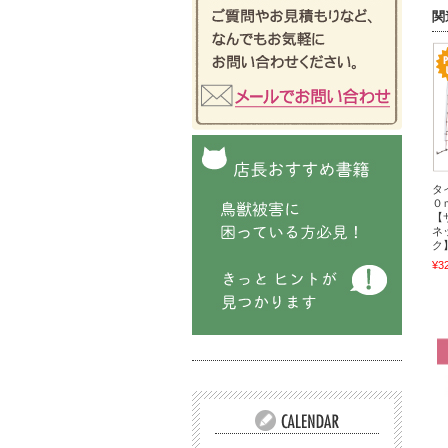
関
タ
０ｍ
【
ネ
ク
¥3