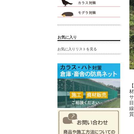
お気に入り
お気に入りリストを見る
【
材
サ
目
線
質