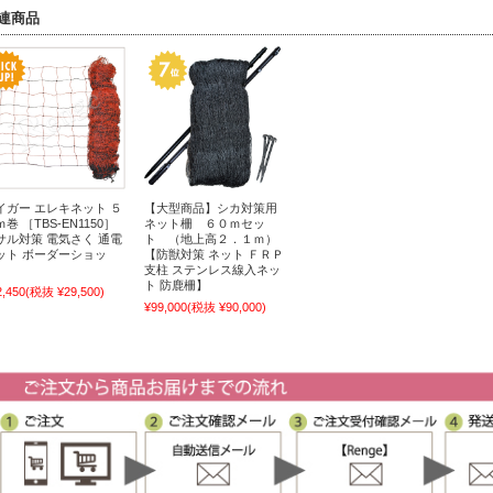
連商品
イガー エレキネット ５
【大型商品】シカ対策用
巻 ［TBS-EN1150］
ネット柵 ６０ｍセッ
サル対策 電気さく 通電
ト （地上高２．１ｍ）
ット ボーダーショッ
【防獣対策 ネット ＦＲＰ
】
支柱 ステンレス線入ネッ
ト 防鹿柵】
2,450
(税抜 ¥29,500)
¥99,000
(税抜 ¥90,000)