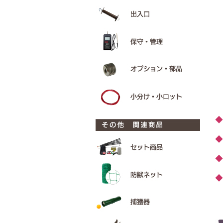
◆
◆
◆
◆