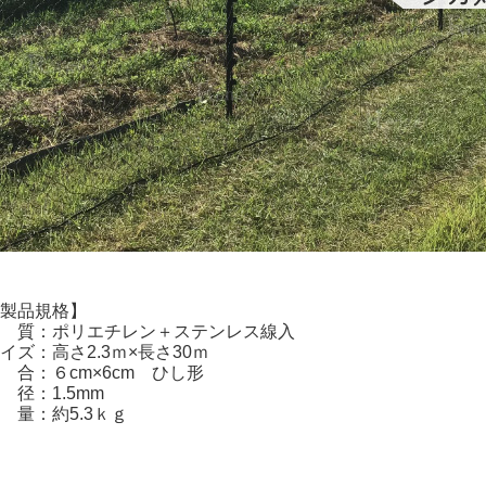
製品規格】
 質：ポリエチレン＋ステンレス線入
イズ：高さ2.3ｍ×長さ30ｍ
 合：６cm×6cm ひし形
 径：1.5mm
 量：約5.3ｋｇ