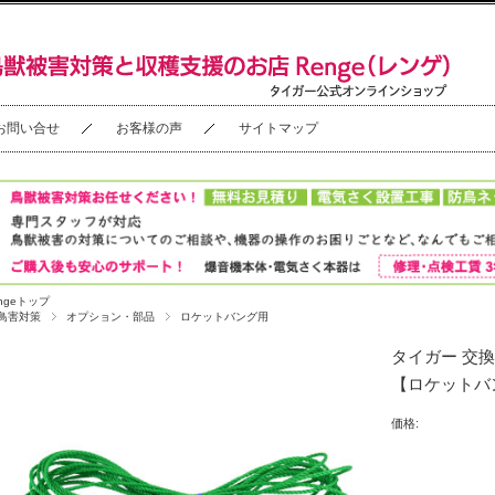
お問い合せ
お客様の声
サイトマップ
ngeトップ
鳥害対策
オプション・部品
ロケットバング用
タイガー 交換部品
【ロケットバ
価格: