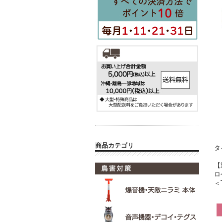
商品カテゴリ
タ
【
ロ
＜