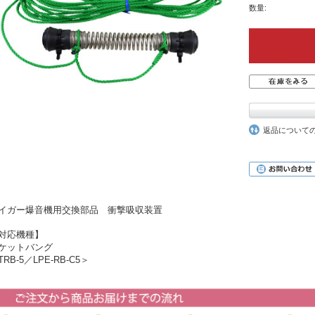
数量:
返品について
イガー爆音機用交換部品 衝撃吸収装置
対応機種】
ケットバング
TRB-5／LPE-RB-C5＞