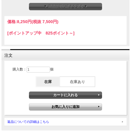
▼ 商品説明の続きを見る ▼
価格:
8,250円
(税抜 7,500円)
[ポイントアップ中 825ポイント～]
注文
◆屋外で電源として12Vバッテリーを使用する際のバッ
テリー収納用ボックスです
購入数：
個
◆バッテリーが雨に濡れるのを防ぎます
在庫
在庫あり
◆中にバッテリーをセットしたまま、ボックスの外部端
子から12V機器の電源をとることができます
返品についての詳細はこちら
【規格】