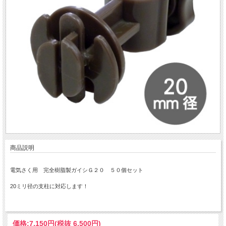
商品説明
電気さく用 完全樹脂製ガイシＧ２０ ５０個セット
20ミリ径の支柱に対応します！
価格:
7,150円
(税抜 6,500円)