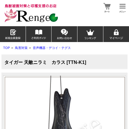
TOP
>
鳥害対策
>
音声機器・デコイ・テグス
タイガー 天敵ニラミ カラス [TTN-K1]