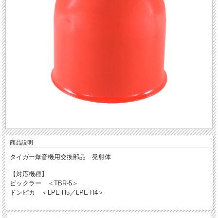
商品説明
タイガー爆音機用交換部品 発射体
【対応機種】
ビックラー ＜TBR-5＞
ドンピカ ＜LPE-H5／LPE-H4＞