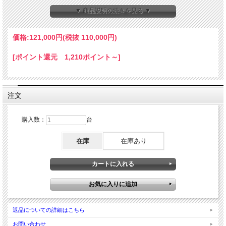
果樹園のカラス対策などにおすすめです
▼ 商品説明の続きを見る ▼
価格:
121,000円
(税抜 110,000円)
Renge（レンゲ）ショップでご購入いただいた【ビックラー】には、
オリジナル特典の『メンテンナンスパック』が付いています！
[ポイント還元 1,210ポイント～]
注文
購入数：
台
在庫
在庫あり
返品についての詳細はこちら
お問い合わせ